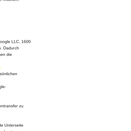
Google LLC, 1600
n. Dadurch
nen die
-
sönlichen
gle-
ntransfer zu
e Unterseite