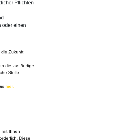
icher Pflichten
nd
n oder einen
r die Zukunft
an die zuständige
che Stelle
Sie
hier.
 mit Ihnen
orderlich. Diese