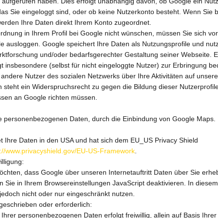
 aufgerufen haben. Dies erfolgt unabhängig davon, ob Google ein Nut
r das Sie eingeloggt sind, oder ob keine Nutzerkonto besteht. Wenn Sie 
werden Ihre Daten direkt Ihrem Konto zugeordnet.
dnung in Ihrem Profil bei Google nicht wünschen, müssen Sie sich vor
e ausloggen. Google speichert Ihre Daten als Nutzungsprofile und nutz
ktforschung und/oder bedarfsgerechter Gestaltung seiner Webseite. E
t insbesondere (selbst für nicht eingeloggte Nutzer) zur Erbringung be
ndere Nutzer des sozialen Netzwerks über Ihre Aktivitäten auf unser
n steht ein Widerspruchsrecht zu gegen die Bildung dieser Nutzerprofile
sen an Google richten müssen.
e personenbezogenen Daten, durch die Einbindung von Google Maps.
et Ihre Daten in den USA und hat sich dem EU_US Privacy Shield
s://www.privacyshield.gov/EU-US-Framework
.
lligung:
chten, dass Google über unseren Internetauftritt Daten über Sie erheb
n Sie in Ihrem Browsereinstellungen JavaScript deaktivieren. In diesem
jedoch nicht oder nur eingeschränkt nutzen.
rgeschrieben oder erforderlich:
 Ihrer personenbezogenen Daten erfolgt freiwillig, allein auf Basis Ihrer 