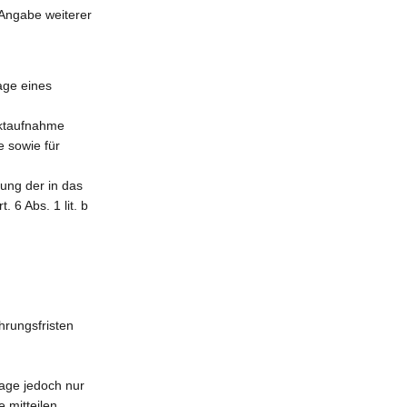
Angabe weiterer
age eines
aktaufnahme
 sowie für
tung der in das
6 Abs. 1 lit. b
hrungsfristen
rage jedoch nur
 mitteilen.