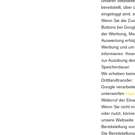
unserer Webseite
bereitstellt, übe
eingeloggt sind, 
Wenn Sie die Zuor
Buttons bei Googl
der Werbung, Mar
Auswertung erfolg
Werbung und um a
informieren. Ihne
zur Ausübung des
Speicherdauer:
Wir erheben kein
Drittlandtransfer:
Google verarbeit
unterworfen
http
Widerruf der Einwi
Wenn Sie nicht mö
oder nutzt, könne
unsere Webseite 
Bereitstellung vo
Die Bereitstellung