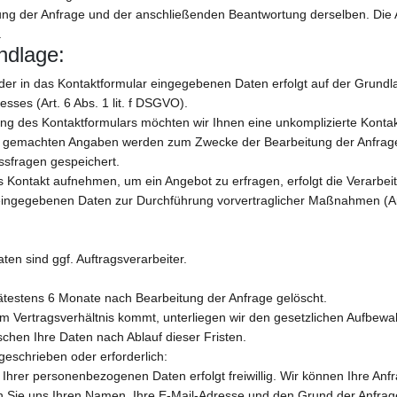
ung der Anfrage und der anschließenden Beantwortung derselben. Die 
.
ndlage:
der in das Kontaktformular eingegebenen Daten erfolgt auf der Grundl
esses (Art. 6 Abs. 1 lit. f DSGVO).
lung des Kontaktformulars möchten wir Ihnen eine unkomplizierte Kont
e gemachten Angaben werden zum Zwecke der Bearbeitung der Anfrage
ssfragen gespeichert.
s Kontakt aufnehmen, um ein Angebot zu erfragen, erfolgt die Verarbei
ingegebenen Daten zur Durchführung vorvertraglicher Maßnahmen (Art. 
en sind ggf. Auftragsverarbeiter.
testens 6 Monate nach Bearbeitung der Anfrage gelöscht.
m Vertragsverhältnis kommt, unterliegen wir den gesetzlichen Aufbewa
chen Ihre Daten nach Ablauf dieser Fristen.
rgeschrieben oder erforderlich:
g Ihrer personenbezogenen Daten erfolgt freiwillig. Wir können Ihre Anf
n Sie uns Ihren Namen, Ihre E-Mail-Adresse und den Grund der Anfrage