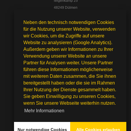
Telgenkamp 25
48249 Dülmen
02594 - 4246
Neben den technisch notwendigen Cookies
für die Nutzung unserer Website, verwenden
Start
wir Cookies, um die Zugriffe auf unsere
Team
Website zu analysieren (Google Analytics).
Über uns
Außerdem geben wir Informationen zu Ihrer
Referenzen
Verwendung unserer Website an unsere
Verkauf
Partner für Analysen weiter. Unsere Partner
führen diese Informationen möglicherweise
Kontakt
mit weiteren Daten zusammen, die Sie ihnen
bereitgestellt haben oder die sie im Rahmen
Datenschutz
Ihrer Nutzung der Dienste gesammelt haben.
Impressum
Sie geben Einwilligung zu unseren Cookies,
© 2021 Kalwey
wenn Sie unsere Webseite weiterhin nutzen.
Mehr Informationen
Nur notwendige Cookies
Alle Cookies erlauben